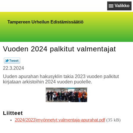
Valikko
Tampereen Urheilun Edistämissäätiö
Vuoden 2024 palkitut valmentajat
22.3.2024
Uuden apurahan hakusyklin takia 2023 vuoden palkitut
kirjataan arkistoihin 2024 vuoden puolelle.
Liitteet
2024(2023)myönnetyt valmentaja-apurahat.pdf
(35 kB)